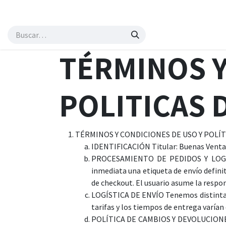
Ir al contenido
Inicio
Tienda
Servicios
Eventos
Precios
Noticias
Sobre no
TÉRMINOS Y
POLITICAS 
TÉRMINOS Y CONDICIONES DE USO Y POLÍ
IDENTIFICACIÓN Titular: Buenas Ventas 
PROCESAMIENTO DE PEDIDOS Y LOGÍST
inmediata una etiqueta de envío defini
de checkout. El usuario asume la respon
LOGÍSTICA DE ENVÍO Tenemos distintas f
tarifas y los tiempos de entrega varían
POLÍTICA DE CAMBIOS Y DEVOLUCIONES To